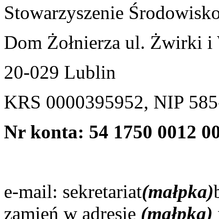
Stowarzyszenie Środowisk
Dom Żołnierza ul. Żwirki i
20-029 Lublin
KRS 0000395952, NIP 58
Nr konta:
54 1750 0012 0
e-mail: sekretariat
(małpka)
zamień w adresie
(małpka)