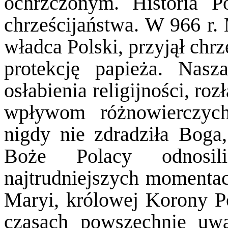
ochrzczonym. Historia Po
chrześcijaństwa. W 966 r. 
władca Polski, przyjął chr
protekcję papieża. Nasz
osłabienia religijności, r
wpływom różnowierczych
nigdy nie zdradziła Boga
Boże Polacy odnosil
najtrudniejszych momentac
Maryi, królowej Korony Po
czasach powszechnie uwa