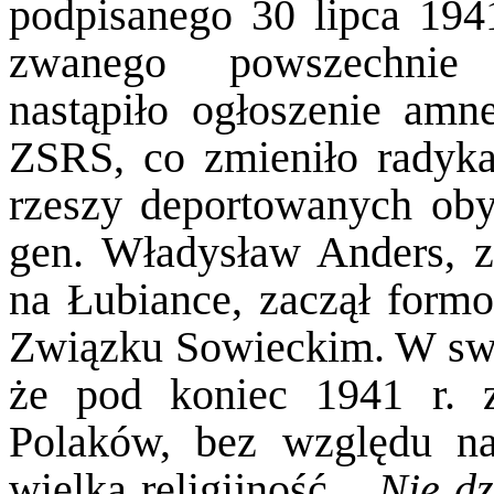
podpisanego 30 lipca 1941
zwanego powszechnie 
nastąpiło ogłoszenie amn
ZSRS, co zmieniło radykal
rzeszy deportowanych obyw
gen. Władysław Anders, z
na Łubiance, zaczął formo
Związku Sowieckim. W swoi
że pod koniec 1941 r. 
Polaków, bez względu na
wielka religijność.
„Nie dz