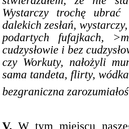
stwierdzałem, że nie sta
Wystarczy trochę ubrać
dalekich zesłań, wystarczy
podartych fufajkach, >
cudzysłowie i bez cudzysł
czy Workuty, nałożyli mun
sama tandeta, flirty, wódka,
bezgraniczna zarozumiało
V.
W tym miejscu naszego