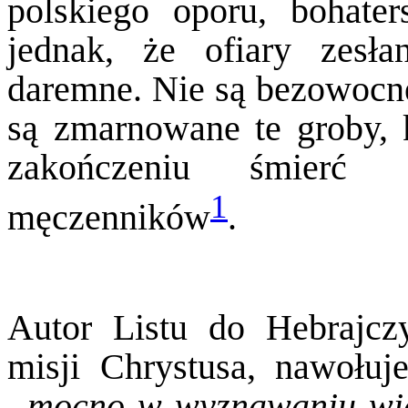
polskiego oporu, bohater
jednak, że ofiary zesł
daremne. Nie są bezowocne
są zmarnowane te groby, 
zakończeniu śmierć 
1
męczenników
.
Autor Listu do Hebrajcz
misji Chrystusa, nawołuj
„mocno w wyznawaniu wi