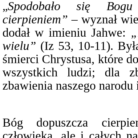
Spodobało się Bogu
„
cierpieniem”
– wyznał wiel
dodał w imieniu Jahwe:
„
wielu”
(Iz 53, 10-11). By
śmierci Chrystusa, które d
wszystkich ludzi; dla 
zbawienia naszego narodu 
Bóg dopuszcza cierpie
człowieka, ale i całych 